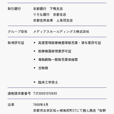
取引銀行
京都銀行 下鴨支店
りそな銀行 京都支店
京都信用金庫 上鳥羽支店
グループ会社
メディアスホールディングス株式会社
取得許可証
高度管理医療機器等販売業・貸与業許可証
医療機器修理業許可証
毒物劇物一般販売業登録票
古物商
臨床工学技士
適格請求書番号
T2130001010693
沿革
1968年4月
京都市左京区松ヶ崎海尻町37にて個人商店『佐野